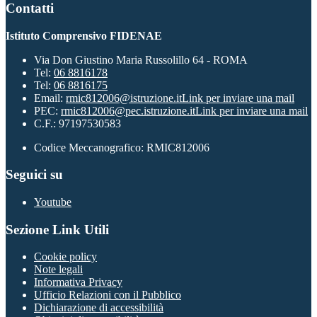
Contatti
Istituto Comprensivo FIDENAE
Via Don Giustino Maria Russolillo 64 - ROMA
Tel:
06 8816178
Tel:
06 8816175
Email:
rmic812006@istruzione.it
Link per inviare una mail
PEC:
rmic812006@pec.istruzione.it
Link per inviare una mail
C.F.: 97197530583
Codice Meccanografico: RMIC812006
Seguici su
Youtube
Sezione Link Utili
Cookie policy
Note legali
Informativa Privacy
Ufficio Relazioni con il Pubblico
Dichiarazione di accessibilità