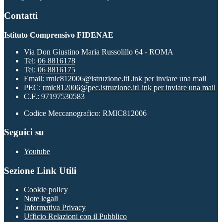
Contatti
Istituto Comprensivo FIDENAE
Via Don Giustino Maria Russolillo 64 - ROMA
Tel:
06 8816178
Tel:
06 8816175
Email:
rmic812006@istruzione.it
Link per inviare una mail
PEC:
rmic812006@pec.istruzione.it
Link per inviare una mail
C.F.: 97197530583
Codice Meccanografico: RMIC812006
Seguici su
Youtube
Sezione Link Utili
Cookie policy
Note legali
Informativa Privacy
Ufficio Relazioni con il Pubblico