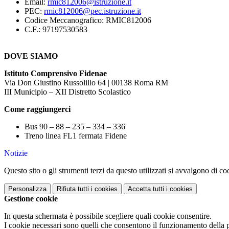
Email:
rmic812006@istruzione.it
PEC:
rmic812006@pec.istruzione.it
Codice Meccanografico: RMIC812006
C.F.: 97197530583
DOVE SIAMO
Istituto Comprensivo Fidenae
Via Don Giustino Russolillo 64 | 00138 Roma RM
III Municipio – XII Distretto Scolastico
Come raggiungerci
Bus 90 – 88 – 235 – 334 – 336
Treno linea FL1 fermata Fidene
Notizie
Questo sito o gli strumenti terzi da questo utilizzati si avvalgono di coo
Personalizza
Rifiuta tutti
i cookies
Accetta tutti
i cookies
Gestione cookie
In questa schermata è possibile scegliere quali cookie consentire.
I cookie necessari sono quelli che consentono il funzionamento della pi