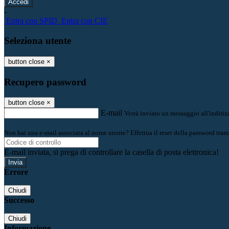
-
Entra con SPID
Entra con CIE
Seleziona utente
button close
×
Recupero password
button close
×
E-mail
Verrà inviato un messaggio all'indirizz
Non hai una e-mail associata al nome utente? Effettua il reset della password tram
E-mail inviata, si prega di controllare la casella di posta elettronica!
Errore
Chiudi
Successo
Chiudi
Informazione