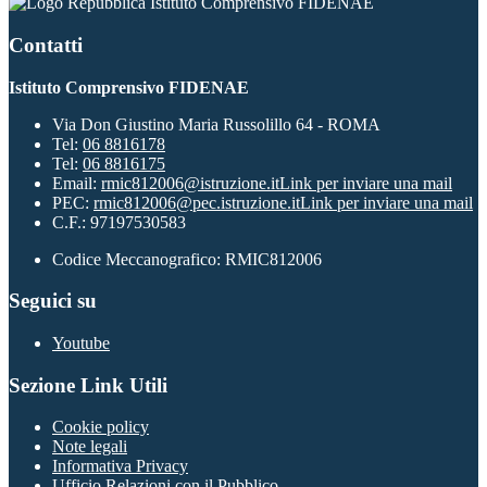
Istituto Comprensivo FIDENAE
Contatti
Istituto Comprensivo FIDENAE
Via Don Giustino Maria Russolillo 64 - ROMA
Tel:
06 8816178
Tel:
06 8816175
Email:
rmic812006@istruzione.it
Link per inviare una mail
PEC:
rmic812006@pec.istruzione.it
Link per inviare una mail
C.F.: 97197530583
Codice Meccanografico: RMIC812006
Seguici su
Youtube
Sezione Link Utili
Cookie policy
Note legali
Informativa Privacy
Ufficio Relazioni con il Pubblico