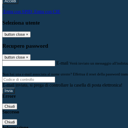
-
Entra con SPID
Entra con CIE
Seleziona utente
button close
×
Recupero password
button close
×
E-mail
Verrà inviato un messaggio all'indirizz
Non hai una e-mail associata al nome utente? Effettua il reset della password tram
E-mail inviata, si prega di controllare la casella di posta elettronica!
Errore
Chiudi
Successo
Chiudi
Informazione