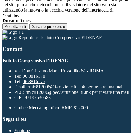
nei siti; può anche determinare se il visitatore del sito web sta
utilizzando la nuova o la vecchia versione dell'interfaccia di
Youtube.
Durata:
6 mesi
Accetta tutti
Salva le preferenze
Istituto Comprensivo FIDENAE
Contatti
Istituto Comprensivo FIDENAE
Via Don Giustino Maria Russolillo 64 - ROMA
Tel:
06 8816178
Tel:
06 8816175
Email:
rmic812006@istruzione.it
Link per inviare una mail
PEC:
rmic812006@pec.istruzione.it
Link per inviare una mail
C.F.: 97197530583
Codice Meccanografico: RMIC812006
Seguici su
Youtube