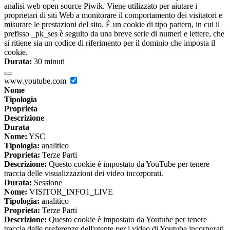
analisi web open source Piwik. Viene utilizzato per aiutare i
proprietari di siti Web a monitorare il comportamento dei visitatori e
misurare le prestazioni del sito. È un cookie di tipo pattern, in cui il
prefisso _pk_ses è seguito da una breve serie di numeri e lettere, che
si ritiene sia un codice di riferimento per il dominio che imposta il
cookie.
Durata:
30 minuti
www.youtube.com
Nome
Tipologia
Proprieta
Descrizione
Durata
Nome:
YSC
Tipologia:
analitico
Proprieta:
Terze Parti
Descrizione:
Questo cookie è impostato da YouTube per tenere
traccia delle visualizzazioni dei video incorporati.
Durata:
Sessione
Nome:
VISITOR_INFO1_LIVE
Tipologia:
analitico
Proprieta:
Terze Parti
Descrizione:
Questo cookie è impostato da Youtube per tenere
traccia delle preferenze dell'utente per i video di Youtube incorporati