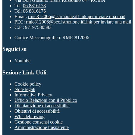
Via Don Giustino Maria Russolillo 64 - ROMA
Tel:
06 8816178
Tel:
06 8816175
Email:
rmic812006@istruzione.it
Link per inviare una mail
PEC:
rmic812006@pec.istruzione.it
Link per inviare una mail
C.F.: 97197530583
Codice Meccanografico: RMIC812006
Seguici su
Youtube
Sezione Link Utili
Cookie policy
Note legali
Informativa Privacy
Ufficio Relazioni con il Pubblico
Dichiarazione di accessibilità
Obiettivi di accessibilità
Whistleblowing
Gestione consensi cookie
Amministrazione trasparente