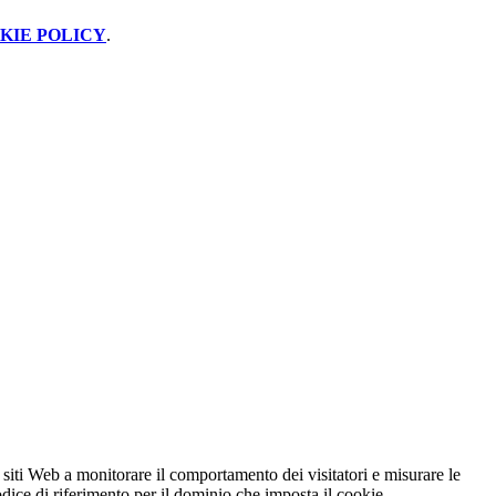
KIE POLICY
.
 siti Web a monitorare il comportamento dei visitatori e misurare le
codice di riferimento per il dominio che imposta il cookie.