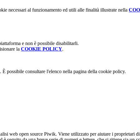
kie necessari al funzionamento ed utili alle finalità illustrate nella
COO
attaforma e non è possibile disabilitarli.
isionare la
COOKIE POLICY
.
 È possibile consultare l'elenco nella pagina della cookie policy.
lisi web open source Piwik. Viene utilizzato per aiutare i proprietari di
_id è seguito da una breve serie di numeri e lettere, che si ritiene sia un 