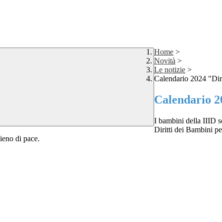
Home
>
Novità
>
Le notizie
>
Calendario 2024 "Diri
Calendario 2
I bambini della IIID 
Diritti dei Bambini p
pieno di pace.