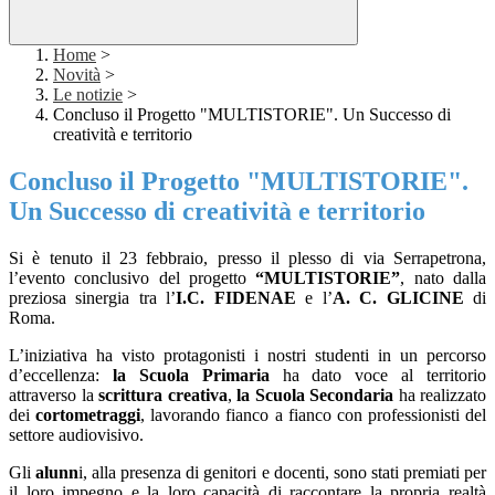
Home
>
Novità
>
Le notizie
>
Concluso il Progetto "MULTISTORIE". Un Successo di
creatività e territorio
Concluso il Progetto "MULTISTORIE".
Un Successo di creatività e territorio
Si è tenuto il 23 febbraio, presso il plesso di via Serrapetrona,
l’evento conclusivo del progetto
“MULTISTORIE”
, nato dalla
preziosa sinergia tra l’
I.C. FIDENAE
e l’
A. C. GLICINE
di
Roma.
L’iniziativa ha visto protagonisti i nostri studenti in un percorso
d’eccellenza:
l
a Scuola Primaria
ha dato voce al territorio
attraverso la
scrittura creativa
,
l
a Scuola Secondaria
ha realizzato
dei
cortometraggi
, lavorando fianco a fianco con professionisti del
settore audiovisivo.
Gli
alunn
i, alla presenza di genitori e docenti, sono stati premiati per
il loro impegno e la loro capacità di raccontare la propria realtà