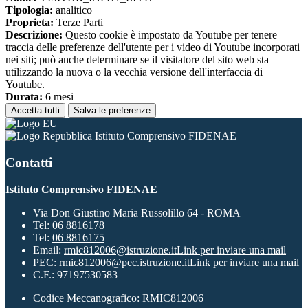
Tipologia:
analitico
Proprieta:
Terze Parti
Descrizione:
Questo cookie è impostato da Youtube per tenere
traccia delle preferenze dell'utente per i video di Youtube incorporati
nei siti; può anche determinare se il visitatore del sito web sta
utilizzando la nuova o la vecchia versione dell'interfaccia di
Youtube.
Durata:
6 mesi
Accetta tutti
Salva le preferenze
Istituto Comprensivo FIDENAE
Contatti
Istituto Comprensivo FIDENAE
Via Don Giustino Maria Russolillo 64 - ROMA
Tel:
06 8816178
Tel:
06 8816175
Email:
rmic812006@istruzione.it
Link per inviare una mail
PEC:
rmic812006@pec.istruzione.it
Link per inviare una mail
C.F.: 97197530583
Codice Meccanografico: RMIC812006