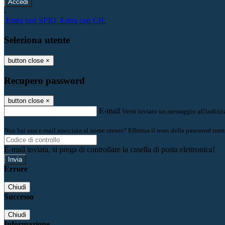
-
Entra con SPID
Entra con CIE
Seleziona utente
button close
×
Recupero password
button close
×
E-mail
Verrà inviato un messaggio all'indirizz
Non hai una e-mail associata al nome utente? Effettua il reset della password tram
E-mail inviata, si prega di controllare la casella di posta elettronica!
Errore
Chiudi
Successo
Chiudi
Informazione