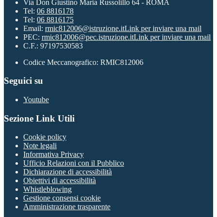
Via Don Giustino Maria Russolillo 64 - ROMA
Tel:
06 8816178
Tel:
06 8816175
Email:
rmic812006@istruzione.it
Link per inviare una mail
PEC:
rmic812006@pec.istruzione.it
Link per inviare una mail
C.F.: 97197530583
Codice Meccanografico: RMIC812006
Seguici su
Youtube
Sezione Link Utili
Cookie policy
Note legali
Informativa Privacy
Ufficio Relazioni con il Pubblico
Dichiarazione di accessibilità
Obiettivi di accessibilità
Whistleblowing
Gestione consensi cookie
Amministrazione trasparente