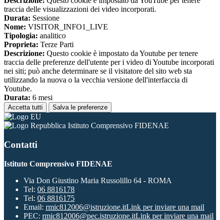
Descrizione:
Questo cookie è impostato da YouTube per tenere
traccia delle visualizzazioni dei video incorporati.
Durata:
Sessione
Nome:
VISITOR_INFO1_LIVE
Tipologia:
analitico
Proprieta:
Terze Parti
Descrizione:
Questo cookie è impostato da Youtube per tenere
traccia delle preferenze dell'utente per i video di Youtube incorporati
nei siti; può anche determinare se il visitatore del sito web sta
utilizzando la nuova o la vecchia versione dell'interfaccia di
Youtube.
Durata:
6 mesi
Accetta tutti
Salva le preferenze
Istituto Comprensivo FIDENAE
Contatti
Istituto Comprensivo FIDENAE
Via Don Giustino Maria Russolillo 64 - ROMA
Tel:
06 8816178
Tel:
06 8816175
Email:
rmic812006@istruzione.it
Link per inviare una mail
PEC:
rmic812006@pec.istruzione.it
Link per inviare una mail