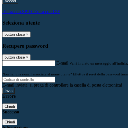
-
Entra con SPID
Entra con CIE
Seleziona utente
button close
×
Recupero password
button close
×
E-mail
Verrà inviato un messaggio all'indirizz
Non hai una e-mail associata al nome utente? Effettua il reset della password tram
E-mail inviata, si prega di controllare la casella di posta elettronica!
Errore
Chiudi
Successo
Chiudi
Informazione