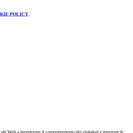
KIE POLICY
.
 siti Web a monitorare il comportamento dei visitatori e misurare le