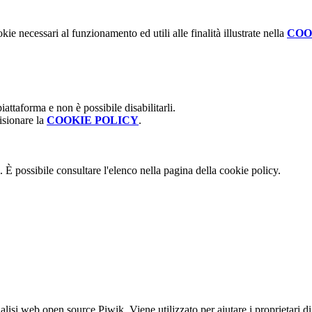
kie necessari al funzionamento ed utili alle finalità illustrate nella
COO
attaforma e non è possibile disabilitarli.
isionare la
COOKIE POLICY
.
 È possibile consultare l'elenco nella pagina della cookie policy.
lisi web open source Piwik. Viene utilizzato per aiutare i proprietari di