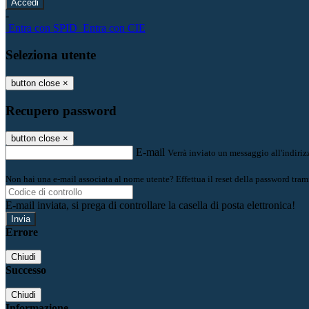
-
Entra con SPID
Entra con CIE
Seleziona utente
button close
×
Recupero password
button close
×
E-mail
Verrà inviato un messaggio all'indirizz
Non hai una e-mail associata al nome utente? Effettua il reset della password tram
E-mail inviata, si prega di controllare la casella di posta elettronica!
Errore
Chiudi
Successo
Chiudi
Informazione