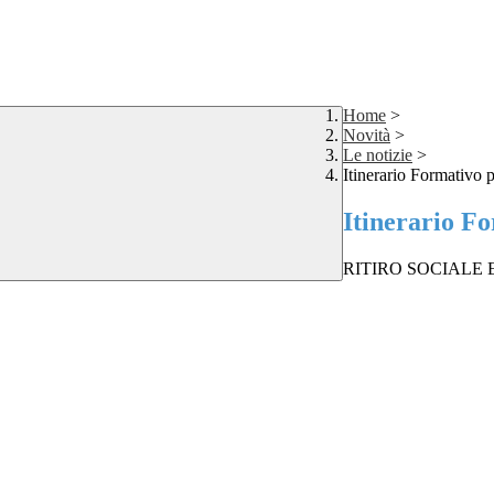
Home
>
Novità
>
Le notizie
>
Itinerario Formativo 
Itinerario F
RITIRO SOCIALE E I