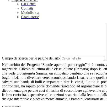
Gli Uffici
Contatti
Modulistica
Graduatorie
Campo di ricerca per le pagine del sito
Nell’ambito del Progetto “Scuole aperte il pomeriggio” si è tenuto, a
ragazzi del Circolo di lettura delle classi quinte (Primaria) dopo la le
che vede protagonista Sammy, un simpatico bambino che sa raccontare b
bugie iniziano a diventare vere, scombussolando la sua vita e quella 
salvare una banda di bulli e imparare a dire la verità, il tutto in p
confrontare, ha saputo porre domande riuscendo ad argomentare le pro
dietro menzogne perché così si rischia di soccombere agli eventi e ai p
le loro curiosità, aspettative ed emozioni scaturite dalla lettura e da
dialogo interattivo e piacevolmente animato, i bambini, entusiasti dell’