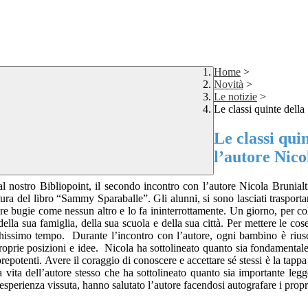
Home
>
Novità
>
Le notizie
>
Le classi quinte della
Le classi qui
l’autore Nico
l nostro Bibliopoint, il secondo incontro con l’autore Nicola Brunialt
ttura del libro “Sammy Sparaballe”. Gli alunni, si sono lasciati trasporta
ugie come nessun altro e lo fa ininterrottamente. Un giorno, per colpa
della sua famiglia, della sua scuola e della sua città. Per mettere le c
ochissimo tempo. Durante l’incontro con l’autore, ogni bambino è riuscit
prie posizioni e idee. Nicola ha sottolineato quanto sia fondamentale 
repotenti. Avere il coraggio di conoscere e accettare sé stessi è la tappa
lla vita dell’autore stesso che ha sottolineato quanto sia importante le
esperienza vissuta, hanno salutato l’autore facendosi autografare i propri