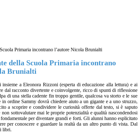
 Scuola Primaria incontrano l’autore Nicola Brunialti
nte della Scuola Primaria incontrano
la Brunialti
i insieme a Eleonora Rizzoni (esperta di educazione alla lettura) e ai
re dal racconto divertente e coinvolgente, ricco di spunti di riflessione
 di una stella cadente fin troppo gentile, qualcosa va storto e le sue
ose in ordine Sammy dovrà chiedere aiuto a un gigante e a uno struzzo,
o a scoprire e condividere le curiosità offerte dal testo, si è saputo
non sottovalutare mai le proprie potenzialità e qualità nascondendosi
 fondamentale per diventare grandi e forti. Gli alunni hanno esplicitato
ggere per conoscere e guardare la realtà da un altro punto di vista. Dal
 libri.