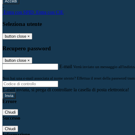
-
Entra con SPID
Entra con CIE
Seleziona utente
button close
×
Recupero password
button close
×
E-mail
Verrà inviato un messaggio all'indirizz
Non hai una e-mail associata al nome utente? Effettua il reset della password tram
E-mail inviata, si prega di controllare la casella di posta elettronica!
Errore
Chiudi
Successo
Chiudi
Informazione