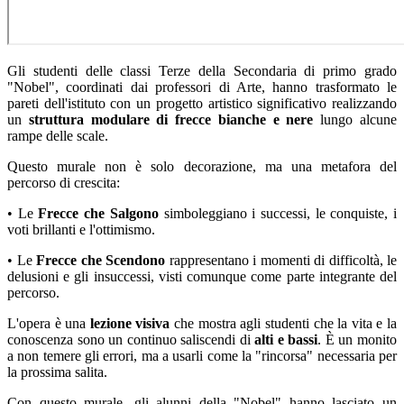
Gli studenti delle classi Terze della Secondaria di primo grado
"Nobel", coordinati dai professori di Arte, hanno trasformato le
pareti dell'istituto con un progetto artistico significativo realizzando
un
struttura modulare di frecce bianche e nere
lungo alcune
rampe delle scale.
Questo murale non è solo decorazione, ma una metafora del
percorso di crescita:
• Le
Frecce che Salgono
simboleggiano i successi, le conquiste, i
voti brillanti e l'ottimismo.
• Le
Frecce che Scendono
rappresentano i momenti di difficoltà, le
delusioni e gli insuccessi, visti comunque come parte integrante del
percorso.
L'opera è una
lezione visiva
che mostra agli studenti che la vita e la
conoscenza sono un continuo saliscendi di
alti e bassi
. È un monito
a non temere gli errori, ma a usarli come la "rincorsa" necessaria per
la prossima salita.
Con questo murale, gli alunni della "Nobel" hanno lasciato un