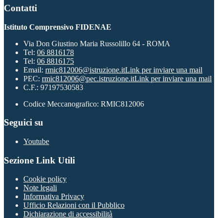
Contatti
Istituto Comprensivo FIDENAE
Via Don Giustino Maria Russolillo 64 - ROMA
Tel:
06 8816178
Tel:
06 8816175
Email:
rmic812006@istruzione.it
Link per inviare una mail
PEC:
rmic812006@pec.istruzione.it
Link per inviare una mail
C.F.: 97197530583
Codice Meccanografico: RMIC812006
Seguici su
Youtube
Sezione Link Utili
Cookie policy
Note legali
Informativa Privacy
Ufficio Relazioni con il Pubblico
Dichiarazione di accessibilità