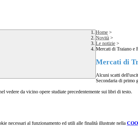
Home
>
Novità
>
Le notizie
>
Mercati di Traiano e F
Mercati di Tr
Alcuni scatti dell'usc
Secondaria di primo gr
o nel vedere da vicino opere studiate precedentemente sui libri di testo.
kie necessari al funzionamento ed utili alle finalità illustrate nella
COO