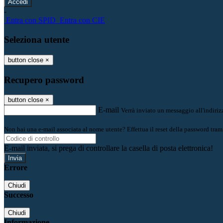
-
Entra con SPID
Entra con CIE
Seleziona utente
button close
×
Recupero password
button close
×
E-mail
Verrà inviato un messaggio all'indirizz
Non hai una e-mail associata al nome utente? Effettua il reset della password tram
E-mail inviata, si prega di controllare la casella di posta elettronica!
Errore
Chiudi
Successo
Chiudi
Informazione