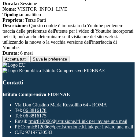
Durata:
Sessione
Nome:
VISITOR_INFO1_LIVE
Tipologia:
analitico
Proprieta:
Terze Parti
Descrizione:
Questo cookie è impostato da Youtube per tenere
traccia delle preferenze dell'utente per i video di Youtube incorporati
nei siti; può anche determinare se il visitatore del sito web sta
utilizzando la nuova o la vecchia versione dell'interfaccia di
Youtube.
Durata:
6 mesi
Accetta tutti
Salva le preferenze
Istituto Comprensivo FIDENAE
Contatti
Istituto Comprensivo FIDENAE
Via Don Giustino Maria Russolillo 64 - ROMA
Tel:
06 8816178
Tel:
06 8816175
Email:
rmic812006@istruzione.it
Link per inviare una mail
PEC:
rmic812006@pec.istruzione.it
Link per inviare una mail
C.F.: 97197530583