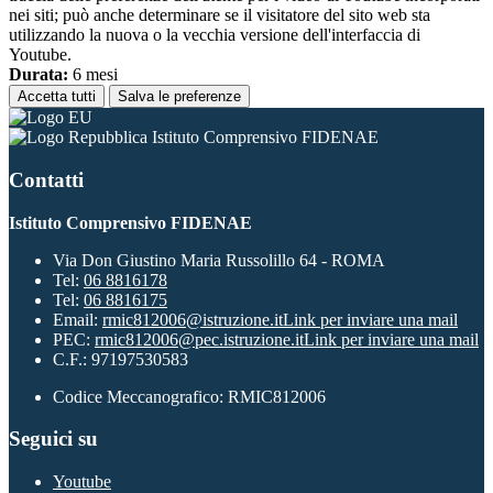
nei siti; può anche determinare se il visitatore del sito web sta
utilizzando la nuova o la vecchia versione dell'interfaccia di
Youtube.
Durata:
6 mesi
Accetta tutti
Salva le preferenze
Istituto Comprensivo FIDENAE
Contatti
Istituto Comprensivo FIDENAE
Via Don Giustino Maria Russolillo 64 - ROMA
Tel:
06 8816178
Tel:
06 8816175
Email:
rmic812006@istruzione.it
Link per inviare una mail
PEC:
rmic812006@pec.istruzione.it
Link per inviare una mail
C.F.: 97197530583
Codice Meccanografico: RMIC812006
Seguici su
Youtube