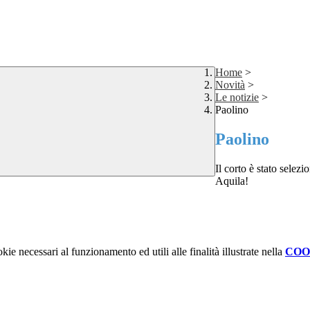
Home
>
Novità
>
Le notizie
>
Paolino
Paolino
Il corto è stato selez
Aquila!
kie necessari al funzionamento ed utili alle finalità illustrate nella
COO