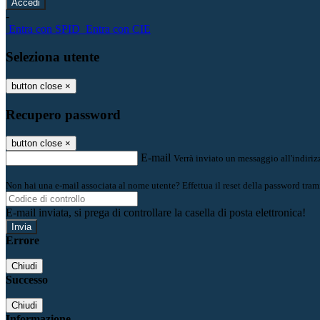
-
Entra con SPID
Entra con CIE
Seleziona utente
button close
×
Recupero password
button close
×
E-mail
Verrà inviato un messaggio all'indirizz
Non hai una e-mail associata al nome utente? Effettua il reset della password tram
E-mail inviata, si prega di controllare la casella di posta elettronica!
Errore
Chiudi
Successo
Chiudi
Informazione