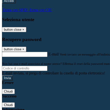
-
Entra con SPID
Entra con CIE
Seleziona utente
button close
×
Recupero password
button close
×
E-mail
Verrà inviato un messaggio all'indirizz
Non hai una e-mail associata al nome utente? Effettua il reset della password tram
E-mail inviata, si prega di controllare la casella di posta elettronica!
Errore
Chiudi
Successo
Chiudi
Informazione