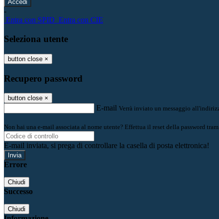
-
Entra con SPID
Entra con CIE
Seleziona utente
button close
×
Recupero password
button close
×
E-mail
Verrà inviato un messaggio all'indirizz
Non hai una e-mail associata al nome utente? Effettua il reset della password tram
E-mail inviata, si prega di controllare la casella di posta elettronica!
Errore
Chiudi
Successo
Chiudi
Informazione