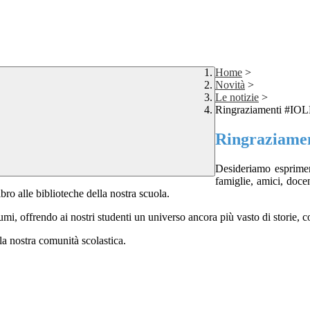
Home
>
Novità
>
Le notizie
>
Ringraziamenti #
Ringraziam
Desideriamo esprimere
famiglie, amici, doce
bro alle biblioteche della nostra scuola.
olumi, offrendo ai nostri studenti un universo ancora più vasto di storie,
 la nostra comunità scolastica.