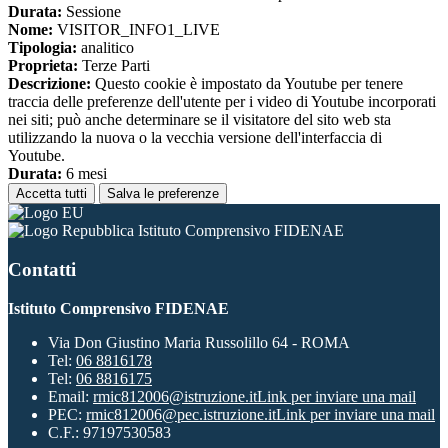
Durata:
Sessione
Nome:
VISITOR_INFO1_LIVE
Tipologia:
analitico
Proprieta:
Terze Parti
Descrizione:
Questo cookie è impostato da Youtube per tenere
traccia delle preferenze dell'utente per i video di Youtube incorporati
nei siti; può anche determinare se il visitatore del sito web sta
utilizzando la nuova o la vecchia versione dell'interfaccia di
Youtube.
Durata:
6 mesi
Accetta tutti
Salva le preferenze
Istituto Comprensivo FIDENAE
Contatti
Istituto Comprensivo FIDENAE
Via Don Giustino Maria Russolillo 64 - ROMA
Tel:
06 8816178
Tel:
06 8816175
Email:
rmic812006@istruzione.it
Link per inviare una mail
PEC:
rmic812006@pec.istruzione.it
Link per inviare una mail
C.F.: 97197530583