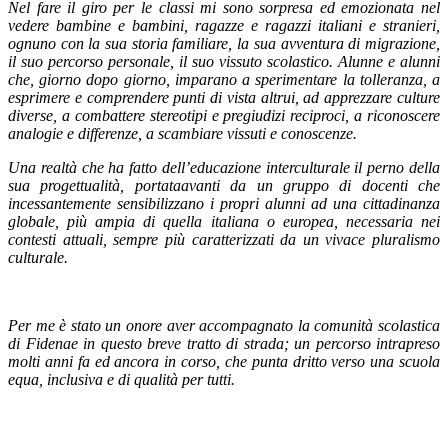
Nel fare il giro per le classi mi sono sorpresa ed emozionata nel
vedere bambine e bambini, ragazze e ragazzi italiani e stranieri,
ognuno con la sua storia familiare, la sua avventura di migrazione,
il suo percorso personale, il suo vissuto scolastico. Alunne e alunni
che, giorno dopo giorno, imparano a sperimentare la tolleranza, a
esprimere e comprendere punti di vista altrui, ad apprezzare culture
diverse, a combattere stereotipi e pregiudizi reciproci, a riconoscere
analogie e differenze, a scambiare vissuti e conoscenze.
Una realtà che ha fatto dell’educazione interculturale il perno della
sua progettualità, portataavanti da un gruppo di docenti che
incessantemente sensibilizzano i propri alunni ad una cittadinanza
globale, più ampia di quella italiana o europea, necessaria nei
contesti attuali, sempre più caratterizzati da un vivace pluralismo
culturale.
Per me è stato un onore aver accompagnato la comunità scolastica
di Fidenae in questo breve tratto di strada; un percorso intrapreso
molti anni fa ed ancora in corso, che punta dritto verso una scuola
equa, inclusiva e di qualità per tutti.