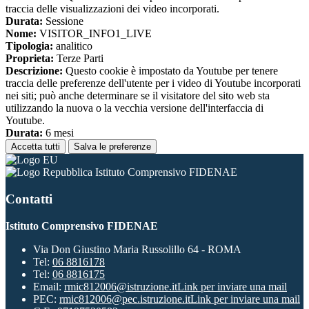
traccia delle visualizzazioni dei video incorporati.
Durata:
Sessione
Nome:
VISITOR_INFO1_LIVE
Tipologia:
analitico
Proprieta:
Terze Parti
Descrizione:
Questo cookie è impostato da Youtube per tenere
traccia delle preferenze dell'utente per i video di Youtube incorporati
nei siti; può anche determinare se il visitatore del sito web sta
utilizzando la nuova o la vecchia versione dell'interfaccia di
Youtube.
Durata:
6 mesi
Accetta tutti
Salva le preferenze
Istituto Comprensivo FIDENAE
Contatti
Istituto Comprensivo FIDENAE
Via Don Giustino Maria Russolillo 64 - ROMA
Tel:
06 8816178
Tel:
06 8816175
Email:
rmic812006@istruzione.it
Link per inviare una mail
PEC:
rmic812006@pec.istruzione.it
Link per inviare una mail