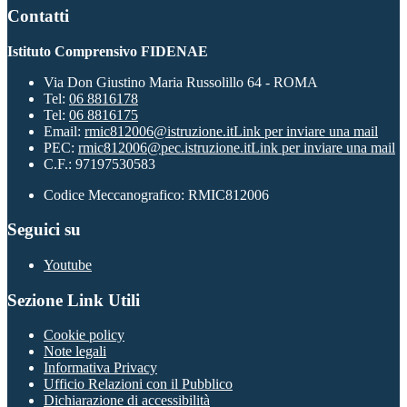
Contatti
Istituto Comprensivo FIDENAE
Via Don Giustino Maria Russolillo 64 - ROMA
Tel:
06 8816178
Tel:
06 8816175
Email:
rmic812006@istruzione.it
Link per inviare una mail
PEC:
rmic812006@pec.istruzione.it
Link per inviare una mail
C.F.: 97197530583
Codice Meccanografico: RMIC812006
Seguici su
Youtube
Sezione Link Utili
Cookie policy
Note legali
Informativa Privacy
Ufficio Relazioni con il Pubblico
Dichiarazione di accessibilità