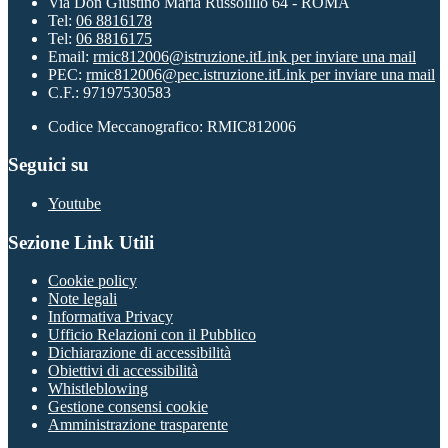
Via Don Giustino Maria Russolillo 64 - ROMA
Tel:
06 8816178
Tel:
06 8816175
Email:
rmic812006@istruzione.it
Link per inviare una mail
PEC:
rmic812006@pec.istruzione.it
Link per inviare una mail
C.F.: 97197530583
Codice Meccanografico: RMIC812006
Seguici su
Youtube
Sezione Link Utili
Cookie policy
Note legali
Informativa Privacy
Ufficio Relazioni con il Pubblico
Dichiarazione di accessibilità
Obiettivi di accessibilità
Whistleblowing
Gestione consensi cookie
Amministrazione trasparente