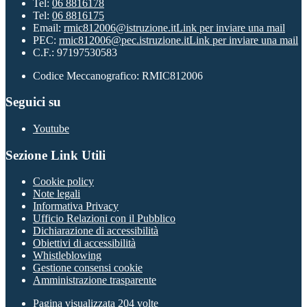
Tel:
06 8816178
Tel:
06 8816175
Email:
rmic812006@istruzione.it
Link per inviare una mail
PEC:
rmic812006@pec.istruzione.it
Link per inviare una mail
C.F.: 97197530583
Codice Meccanografico: RMIC812006
Seguici su
Youtube
Sezione Link Utili
Cookie policy
Note legali
Informativa Privacy
Ufficio Relazioni con il Pubblico
Dichiarazione di accessibilità
Obiettivi di accessibilità
Whistleblowing
Gestione consensi cookie
Amministrazione trasparente
Pagina visualizzata
204
volte