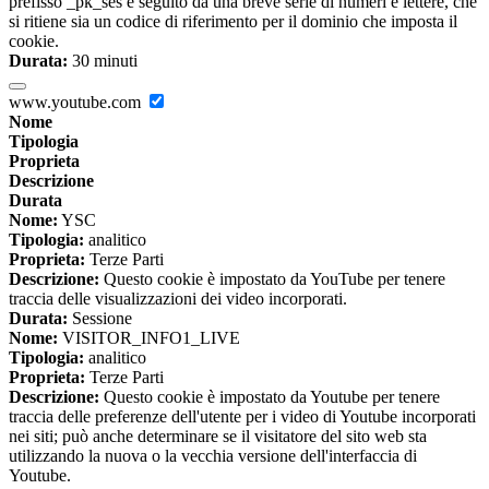
prefisso _pk_ses è seguito da una breve serie di numeri e lettere, che
si ritiene sia un codice di riferimento per il dominio che imposta il
cookie.
Durata:
30 minuti
www.youtube.com
Nome
Tipologia
Proprieta
Descrizione
Durata
Nome:
YSC
Tipologia:
analitico
Proprieta:
Terze Parti
Descrizione:
Questo cookie è impostato da YouTube per tenere
traccia delle visualizzazioni dei video incorporati.
Durata:
Sessione
Nome:
VISITOR_INFO1_LIVE
Tipologia:
analitico
Proprieta:
Terze Parti
Descrizione:
Questo cookie è impostato da Youtube per tenere
traccia delle preferenze dell'utente per i video di Youtube incorporati
nei siti; può anche determinare se il visitatore del sito web sta
utilizzando la nuova o la vecchia versione dell'interfaccia di
Youtube.