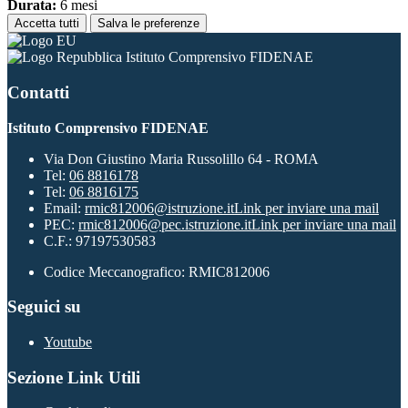
Durata:
6 mesi
Accetta tutti
Salva le preferenze
Istituto Comprensivo FIDENAE
Contatti
Istituto Comprensivo FIDENAE
Via Don Giustino Maria Russolillo 64 - ROMA
Tel:
06 8816178
Tel:
06 8816175
Email:
rmic812006@istruzione.it
Link per inviare una mail
PEC:
rmic812006@pec.istruzione.it
Link per inviare una mail
C.F.: 97197530583
Codice Meccanografico: RMIC812006
Seguici su
Youtube
Sezione Link Utili