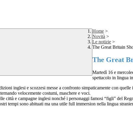
Home
>
Novità
>
Le notizie
>
The Great Britain S
The Great Br
Martedì 16 e mercoled
spettacolo in lingua i
adizioni inglesi e scozzesi messe a confronto simpaticamente con quelle i
i alternando velocemente costumi, maschere e voci.
lle città e campagne inglesi nonché i personaggi famosi “figli” del Re
ostri tempi sono abituati ma una utile full immersion nella lingua stran