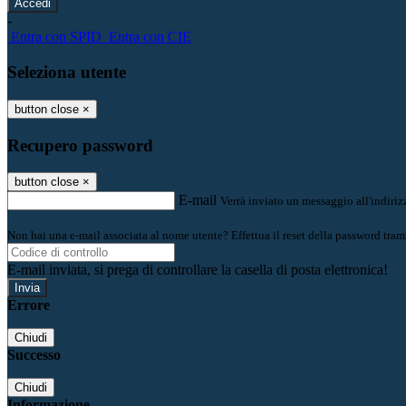
-
Entra con SPID
Entra con CIE
Seleziona utente
button close
×
Recupero password
button close
×
E-mail
Verrà inviato un messaggio all'indirizz
Non hai una e-mail associata al nome utente? Effettua il reset della password tram
E-mail inviata, si prega di controllare la casella di posta elettronica!
Errore
Chiudi
Successo
Chiudi
Informazione