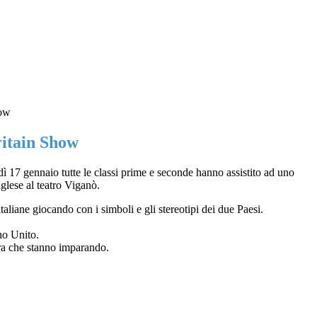
how
itain Show
ì 17 gennaio tutte le classi prime e seconde hanno assistito ad uno
nglese al teatro Viganò.
taliane giocando con i simboli e gli stereotipi dei due Paesi.
gno Unito.
iera che stanno imparando.