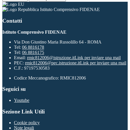
Istituto Comprensivo FIDENAE
Contatti
Istituto Comprensivo FIDENAE
Via Don Giustino Maria Russolillo 64 - ROMA
Tel:
06 8816178
Tel:
06 8816175
Email:
rmic812006@istruzione.it
Link per inviare una mail
PEC:
rmic812006@pec.istruzione.it
Link per inviare una mail
C.F.: 97197530583
Codice Meccanografico: RMIC812006
Seguici su
Youtube
Sezione Link Utili
Cookie policy
Note legali