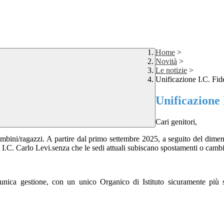
Home
>
Novità
>
Le notizie
>
Unificazione I.C. Fid
Unificazione 
Cari genitori,
ri bambini/ragazzi. A partire dal primo settembre 2025, a seguito de
’ I.C. Carlo Levi.senza che le sedi attuali subiscano spostamenti o cambi
unica gestione, con un unico Organico di Istituto sicuramente più s