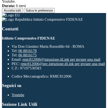
Youtube.
Durata:
6 mesi
Accetta tutti
Salva le preferenze
Istituto Comprensivo FIDENAE
Contatti
Istituto Comprensivo FIDENAE
Via Don Giustino Maria Russolillo 64 - ROMA
Tel:
06 8816178
Tel:
06 8816175
Email:
rmic812006@istruzione.it
Link per inviare una mail
PEC:
rmic812006@pec.istruzione.it
Link per inviare una mail
C.F.: 97197530583
Codice Meccanografico: RMIC812006
Seguici su
Youtube
Sezione Link Utili