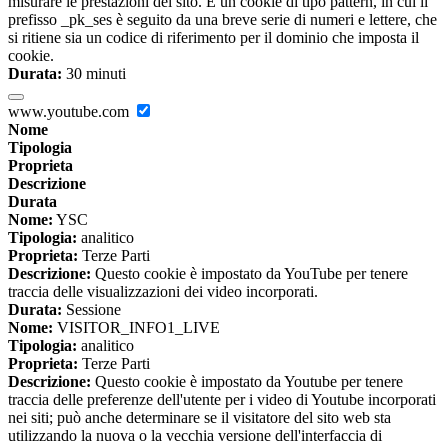
misurare le prestazioni del sito. È un cookie di tipo pattern, in cui il
prefisso _pk_ses è seguito da una breve serie di numeri e lettere, che
si ritiene sia un codice di riferimento per il dominio che imposta il
cookie.
Durata:
30 minuti
www.youtube.com
Nome
Tipologia
Proprieta
Descrizione
Durata
Nome:
YSC
Tipologia:
analitico
Proprieta:
Terze Parti
Descrizione:
Questo cookie è impostato da YouTube per tenere
traccia delle visualizzazioni dei video incorporati.
Durata:
Sessione
Nome:
VISITOR_INFO1_LIVE
Tipologia:
analitico
Proprieta:
Terze Parti
Descrizione:
Questo cookie è impostato da Youtube per tenere
traccia delle preferenze dell'utente per i video di Youtube incorporati
nei siti; può anche determinare se il visitatore del sito web sta
utilizzando la nuova o la vecchia versione dell'interfaccia di