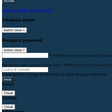
-
Entra con SPID
Entra con CIE
Seleziona utente
button close
×
Recupero password
button close
×
E-mail
Verrà inviato un messaggio all'indirizz
Non hai una e-mail associata al nome utente? Effettua il reset della password tram
E-mail inviata, si prega di controllare la casella di posta elettronica!
Errore
Chiudi
Successo
Chiudi
Informazione