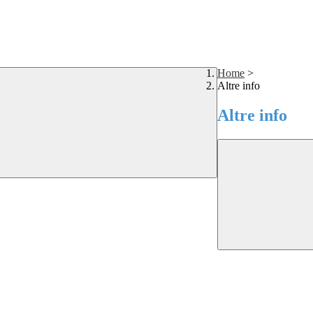
Home
>
Altre info
Altre info