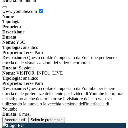
Durata:
30 minuti
www.youtube.com
Nome
Tipologia
Proprieta
Descrizione
Durata
Nome:
YSC
Tipologia:
analitico
Proprieta:
Terze Parti
Descrizione:
Questo cookie è impostato da YouTube per tenere
traccia delle visualizzazioni dei video incorporati.
Durata:
Sessione
Nome:
VISITOR_INFO1_LIVE
Tipologia:
analitico
Proprieta:
Terze Parti
Descrizione:
Questo cookie è impostato da Youtube per tenere
traccia delle preferenze dell'utente per i video di Youtube incorporati
nei siti; può anche determinare se il visitatore del sito web sta
utilizzando la nuova o la vecchia versione dell'interfaccia di
Youtube.
Durata:
6 mesi
Accetta tutti
Salva le preferenze