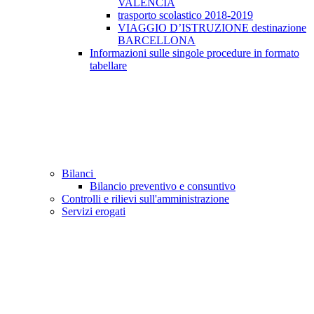
VALENCIA
trasporto scolastico 2018-2019
VIAGGIO D’ISTRUZIONE destinazione
BARCELLONA
Informazioni sulle singole procedure in formato
tabellare
Bilanci
Bilancio preventivo e consuntivo
Controlli e rilievi sull'amministrazione
Servizi erogati