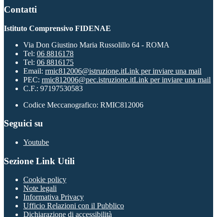
Contatti
Istituto Comprensivo FIDENAE
Via Don Giustino Maria Russolillo 64 - ROMA
Tel:
06 8816178
Tel:
06 8816175
Email:
rmic812006@istruzione.it
Link per inviare una mail
PEC:
rmic812006@pec.istruzione.it
Link per inviare una mail
C.F.: 97197530583
Codice Meccanografico: RMIC812006
Seguici su
Youtube
Sezione Link Utili
Cookie policy
Note legali
Informativa Privacy
Ufficio Relazioni con il Pubblico
Dichiarazione di accessibilità