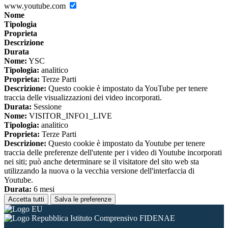
www.youtube.com
Nome
Tipologia
Proprieta
Descrizione
Durata
Nome:
YSC
Tipologia:
analitico
Proprieta:
Terze Parti
Descrizione:
Questo cookie è impostato da YouTube per tenere
traccia delle visualizzazioni dei video incorporati.
Durata:
Sessione
Nome:
VISITOR_INFO1_LIVE
Tipologia:
analitico
Proprieta:
Terze Parti
Descrizione:
Questo cookie è impostato da Youtube per tenere
traccia delle preferenze dell'utente per i video di Youtube incorporati
nei siti; può anche determinare se il visitatore del sito web sta
utilizzando la nuova o la vecchia versione dell'interfaccia di
Youtube.
Durata:
6 mesi
Accetta tutti
Salva le preferenze
Istituto Comprensivo FIDENAE