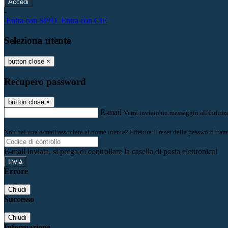
-
Entra con SPID
Entra con CIE
Seleziona utente
button close
×
Recupero password
button close
×
E-mail
Verrà inviato un messaggio all'indirizz
Non hai una e-mail associata al nome utente? Effettua il reset della password tram
E-mail inviata, si prega di controllare la casella di posta elettronica!
Errore
Chiudi
Successo
Chiudi
Informazione