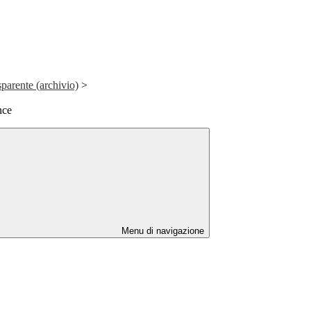
parente (archivio)
>
nce
Menu di navigazione