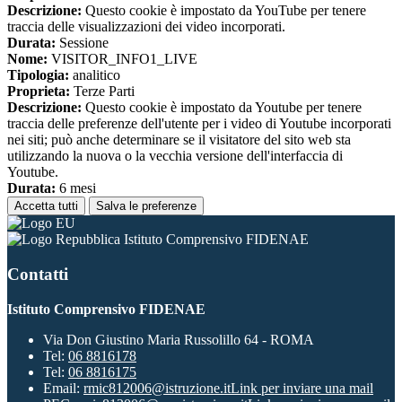
Descrizione:
Questo cookie è impostato da YouTube per tenere
traccia delle visualizzazioni dei video incorporati.
Durata:
Sessione
Nome:
VISITOR_INFO1_LIVE
Tipologia:
analitico
Proprieta:
Terze Parti
Descrizione:
Questo cookie è impostato da Youtube per tenere
traccia delle preferenze dell'utente per i video di Youtube incorporati
nei siti; può anche determinare se il visitatore del sito web sta
utilizzando la nuova o la vecchia versione dell'interfaccia di
Youtube.
Durata:
6 mesi
Accetta tutti
Salva le preferenze
Istituto Comprensivo FIDENAE
Contatti
Istituto Comprensivo FIDENAE
Via Don Giustino Maria Russolillo 64 - ROMA
Tel:
06 8816178
Tel:
06 8816175
Email:
rmic812006@istruzione.it
Link per inviare una mail