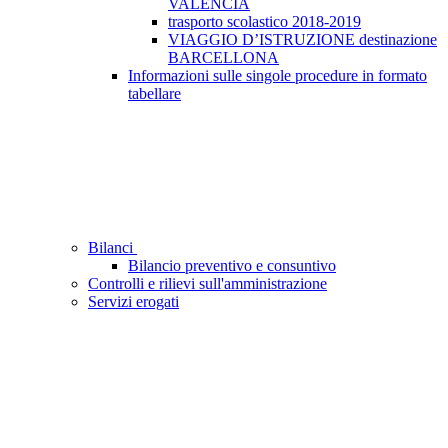
VALENCIA
trasporto scolastico 2018-2019
VIAGGIO D’ISTRUZIONE destinazione
BARCELLONA
Informazioni sulle singole procedure in formato
tabellare
Bilanci
Bilancio preventivo e consuntivo
Controlli e rilievi sull'amministrazione
Servizi erogati