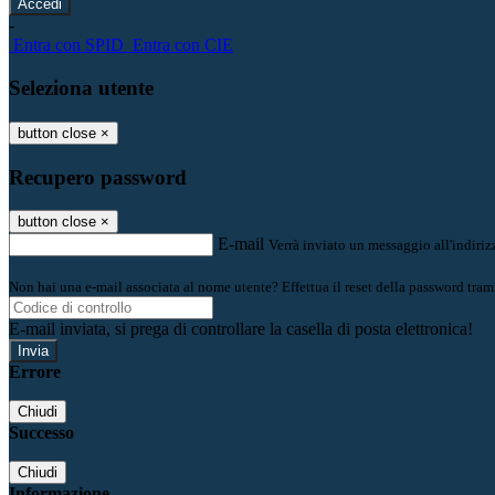
-
Entra con SPID
Entra con CIE
Seleziona utente
button close
×
Recupero password
button close
×
E-mail
Verrà inviato un messaggio all'indirizz
Non hai una e-mail associata al nome utente? Effettua il reset della password tram
E-mail inviata, si prega di controllare la casella di posta elettronica!
Errore
Chiudi
Successo
Chiudi
Informazione