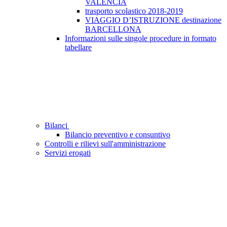
VALENCIA
trasporto scolastico 2018-2019
VIAGGIO D’ISTRUZIONE destinazione
BARCELLONA
Informazioni sulle singole procedure in formato
tabellare
Bilanci
Bilancio preventivo e consuntivo
Controlli e rilievi sull'amministrazione
Servizi erogati