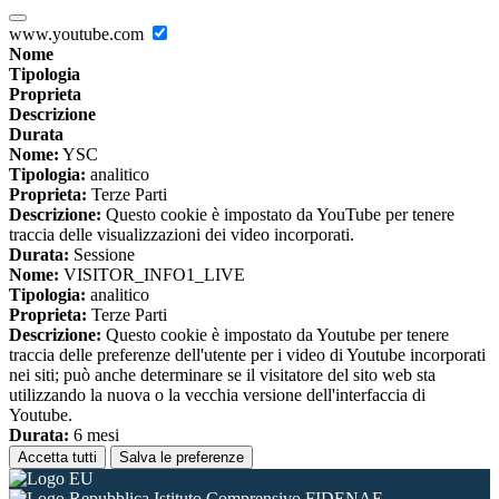
www.youtube.com
Nome
Tipologia
Proprieta
Descrizione
Durata
Nome:
YSC
Tipologia:
analitico
Proprieta:
Terze Parti
Descrizione:
Questo cookie è impostato da YouTube per tenere
traccia delle visualizzazioni dei video incorporati.
Durata:
Sessione
Nome:
VISITOR_INFO1_LIVE
Tipologia:
analitico
Proprieta:
Terze Parti
Descrizione:
Questo cookie è impostato da Youtube per tenere
traccia delle preferenze dell'utente per i video di Youtube incorporati
nei siti; può anche determinare se il visitatore del sito web sta
utilizzando la nuova o la vecchia versione dell'interfaccia di
Youtube.
Durata:
6 mesi
Accetta tutti
Salva le preferenze
Istituto Comprensivo FIDENAE