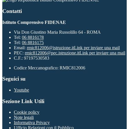
Contatti
Istituto Comprensivo FIDENAE
Via Don Giustino Maria Russolillo 64 - ROMA
Tel:
06 8816178
Tel:
06 8816175
Email:
rmic812006@istruzione.it
Link per inviare una mail
PEC:
rmic812006@pec.istruzione.it
Link per inviare una mail
C.F.: 97197530583
Codice Meccanografico: RMIC812006
Seguici su
Youtube
Sezione Link Utili
Cookie policy
Note legali
Informativa Privacy
Ufficio Relazioni con il Pubblico