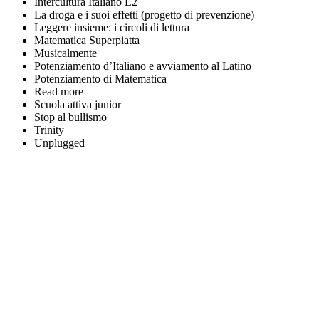
Intercultura Italiano L2
La droga e i suoi effetti (progetto di prevenzione)
Leggere insieme: i circoli di lettura
Matematica Superpiatta
Musicalmente
Potenziamento d’Italiano e avviamento al Latino
Potenziamento di Matematica
Read more
Scuola attiva junior
Stop al bullismo
Trinity
Unplugged
Certificazione Informatica ECDL
Potenziamento di Arte e di Scienze Motorie
Laboratorio STEM
Partecipazione: Olimpiadi di Grammatica e di Matematica;
Gare di lingua Inglese; Campionati sportivi studenteschi
Circolo di lettura
Recupero di Matematica e Italiano con percorsi L2 per alunni
stranieri
Orientamento per gli alunni delle classi Terze
Continuità con la scuola Primaria
Progetti in orario curriculare per prevenire e ridurre fenomeni
di bullismo e uso di sostanze stupefacenti; sensibilizzare alla