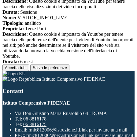
Descrizione:
Questo cookie è impostato da YouTube per tenere
traccia delle visualizzazioni dei video incorporati.
Durata:
Sessione
Nome:
VISITOR_INFO1_LIVE
Tipologia:
analitico
Proprieta:
Terze Parti
Descrizione:
Questo cookie è impostato da Youtube per tenere
traccia delle preferenze dell'utente per i video di Youtube incorporati
nei siti; può anche determinare se il visitatore del sito web sta
utilizzando la nuova o la vecchia versione dell'interfaccia di
Youtube.
Durata:
6 mesi
Accetta tutti
Salva le preferenze
Istituto Comprensivo FIDENAE
Contatti
Istituto Comprensivo FIDENAE
Via Don Giustino Maria Russolillo 64 - ROMA
Tel:
06 8816178
Tel:
06 8816175
Email:
rmic812006@istruzione.it
Link per inviare una mail
PEC:
rmic812006@pec.istruzione.it
Link per inviare una mail