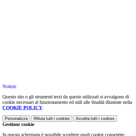
cura dell’ambiente; facilitare l’inclusione degli alunni BES
Incontri con esperti (Educazione alla salute riproduttiva;
Finestre del centro Astalli)
Campo scuola e Visite culturali in Italia e all’estero
In orario extracurricolare
Certificazione Lingua Inglese “Trinity” (info:
www.trinitycollege.it)
Laboratorio di Musica
Laboratorio di Latino
Nell'ambito del progetto "Scuole aperte" del Comune di
Roma si svolgeranno le seguenti attività: Laboratorio
Redazione digitale; Assistenza compiti o Consolidamento
della lingua italiana
Notizie
Questo sito o gli strumenti terzi da questo utilizzati si avvalgono di
cookie necessari al funzionamento ed utili alle finalità illustrate nella
COOKIE POLICY
.
Personalizza
Rifiuta tutti
i cookies
Accetta tutti
i cookies
Gestione cookie
In questa schermata è possibile scegliere quali cookie consentire.