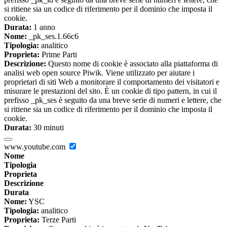
si ritiene sia un codice di riferimento per il dominio che imposta il
cookie.
Durata:
1 anno
Nome:
_pk_ses.1.66c6
Tipologia:
analitico
Proprieta:
Prime Parti
Descrizione:
Questo nome di cookie è associato alla piattaforma di
analisi web open source Piwik. Viene utilizzato per aiutare i
proprietari di siti Web a monitorare il comportamento dei visitatori e
misurare le prestazioni del sito. È un cookie di tipo pattern, in cui il
prefisso _pk_ses è seguito da una breve serie di numeri e lettere, che
si ritiene sia un codice di riferimento per il dominio che imposta il
cookie.
Durata:
30 minuti
www.youtube.com
Nome
Tipologia
Proprieta
Descrizione
Durata
Nome:
YSC
Tipologia:
analitico
Proprieta:
Terze Parti