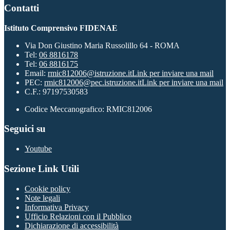
Contatti
Istituto Comprensivo FIDENAE
Via Don Giustino Maria Russolillo 64 - ROMA
Tel:
06 8816178
Tel:
06 8816175
Email:
rmic812006@istruzione.it
Link per inviare una mail
PEC:
rmic812006@pec.istruzione.it
Link per inviare una mail
C.F.: 97197530583
Codice Meccanografico: RMIC812006
Seguici su
Youtube
Sezione Link Utili
Cookie policy
Note legali
Informativa Privacy
Ufficio Relazioni con il Pubblico
Dichiarazione di accessibilità