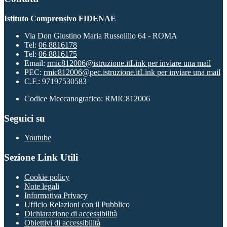
Istituto Comprensivo FIDENAE
Via Don Giustino Maria Russolillo 64 - ROMA
Tel:
06 8816178
Tel:
06 8816175
Email:
rmic812006@istruzione.it
Link per inviare una mail
PEC:
rmic812006@pec.istruzione.it
Link per inviare una mail
C.F.: 97197530583
Codice Meccanografico: RMIC812006
Seguici su
Youtube
Sezione Link Utili
Cookie policy
Note legali
Informativa Privacy
Ufficio Relazioni con il Pubblico
Dichiarazione di accessibilità
Obiettivi di accessibilità