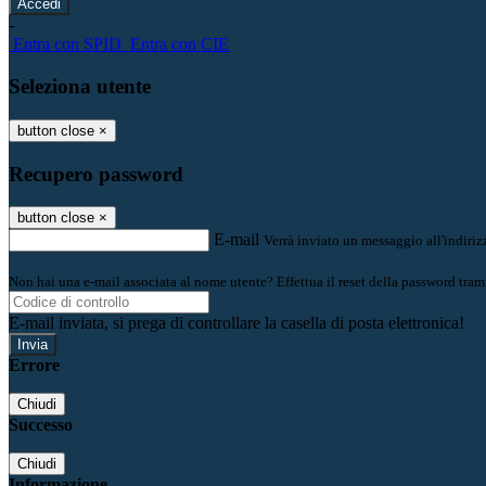
-
Entra con SPID
Entra con CIE
Seleziona utente
button close
×
Recupero password
button close
×
E-mail
Verrà inviato un messaggio all'indirizz
Non hai una e-mail associata al nome utente? Effettua il reset della password tram
E-mail inviata, si prega di controllare la casella di posta elettronica!
Errore
Chiudi
Successo
Chiudi
Informazione