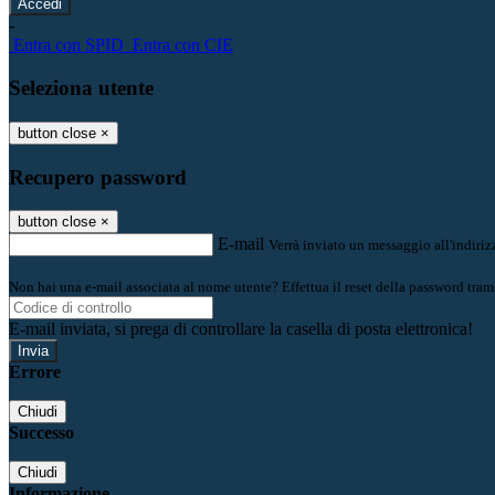
-
Entra con SPID
Entra con CIE
Seleziona utente
button close
×
Recupero password
button close
×
E-mail
Verrà inviato un messaggio all'indirizz
Non hai una e-mail associata al nome utente? Effettua il reset della password tram
E-mail inviata, si prega di controllare la casella di posta elettronica!
Errore
Chiudi
Successo
Chiudi
Informazione