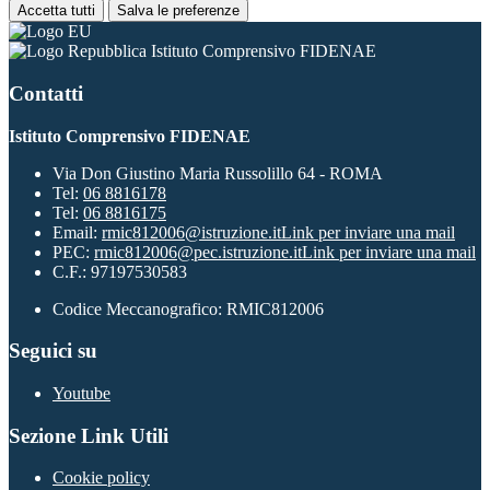
Accetta tutti
Salva le preferenze
Istituto Comprensivo FIDENAE
Contatti
Istituto Comprensivo FIDENAE
Via Don Giustino Maria Russolillo 64 - ROMA
Tel:
06 8816178
Tel:
06 8816175
Email:
rmic812006@istruzione.it
Link per inviare una mail
PEC:
rmic812006@pec.istruzione.it
Link per inviare una mail
C.F.: 97197530583
Codice Meccanografico: RMIC812006
Seguici su
Youtube
Sezione Link Utili
Cookie policy