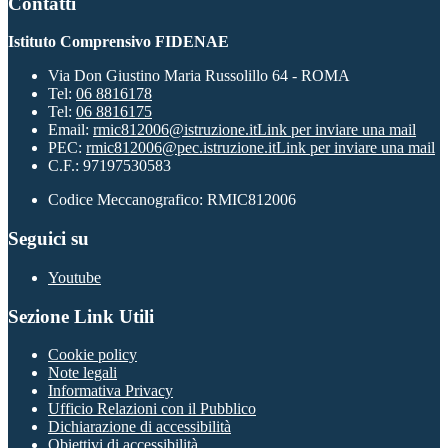
Contatti
Istituto Comprensivo FIDENAE
Via Don Giustino Maria Russolillo 64 - ROMA
Tel:
06 8816178
Tel:
06 8816175
Email:
rmic812006@istruzione.it
Link per inviare una mail
PEC:
rmic812006@pec.istruzione.it
Link per inviare una mail
C.F.: 97197530583
Codice Meccanografico: RMIC812006
Seguici su
Youtube
Sezione Link Utili
Cookie policy
Note legali
Informativa Privacy
Ufficio Relazioni con il Pubblico
Dichiarazione di accessibilità
Obiettivi di accessibilità