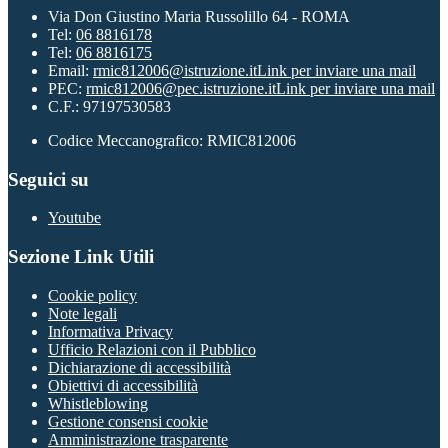
Via Don Giustino Maria Russolillo 64 - ROMA
Tel:
06 8816178
Tel:
06 8816175
Email:
rmic812006@istruzione.it
Link per inviare una mail
PEC:
rmic812006@pec.istruzione.it
Link per inviare una mail
C.F.: 97197530583
Codice Meccanografico: RMIC812006
Seguici su
Youtube
Sezione Link Utili
Cookie policy
Note legali
Informativa Privacy
Ufficio Relazioni con il Pubblico
Dichiarazione di accessibilità
Obiettivi di accessibilità
Whistleblowing
Gestione consensi cookie
Amministrazione trasparente