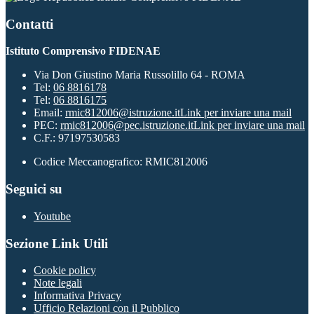
Contatti
Istituto Comprensivo FIDENAE
Via Don Giustino Maria Russolillo 64 - ROMA
Tel:
06 8816178
Tel:
06 8816175
Email:
rmic812006@istruzione.it
Link per inviare una mail
PEC:
rmic812006@pec.istruzione.it
Link per inviare una mail
C.F.: 97197530583
Codice Meccanografico: RMIC812006
Seguici su
Youtube
Sezione Link Utili
Cookie policy
Note legali
Informativa Privacy
Ufficio Relazioni con il Pubblico