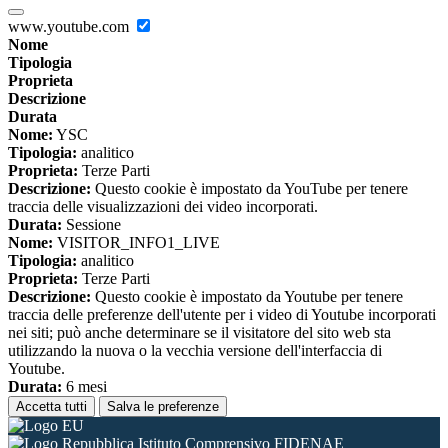
www.youtube.com
Nome
Tipologia
Proprieta
Descrizione
Durata
Nome:
YSC
Tipologia:
analitico
Proprieta:
Terze Parti
Descrizione:
Questo cookie è impostato da YouTube per tenere
traccia delle visualizzazioni dei video incorporati.
Durata:
Sessione
Nome:
VISITOR_INFO1_LIVE
Tipologia:
analitico
Proprieta:
Terze Parti
Descrizione:
Questo cookie è impostato da Youtube per tenere
traccia delle preferenze dell'utente per i video di Youtube incorporati
nei siti; può anche determinare se il visitatore del sito web sta
utilizzando la nuova o la vecchia versione dell'interfaccia di
Youtube.
Durata:
6 mesi
Accetta tutti
Salva le preferenze
Istituto Comprensivo FIDENAE